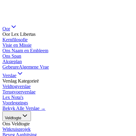
Oor
Oor Lex Libertas
Kernfilosofie
Visie en Missie
Ons Naam en Embleem
Ons Span
Aksieplan
Gebeure
Algemene Vrae
Verslae
Verslag Kategorieë
Veldtogverslae
Terugvoerverslae
Lex Nota's
Voorleggings
Bekyk Alle Verslae →
Veldtogte
Ons Veldtogte
Witkruisprojek
Beveg Aanhitsing