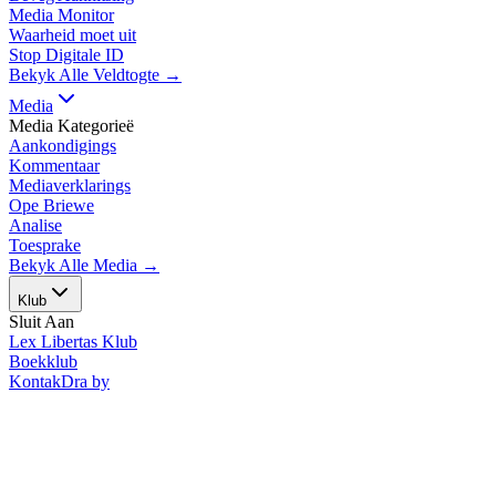
Media Monitor
Waarheid moet uit
Stop Digitale ID
Bekyk Alle Veldtogte →
Media
Media Kategorieë
Aankondigings
Kommentaar
Mediaverklarings
Ope Briewe
Analise
Toesprake
Bekyk Alle Media →
Klub
Sluit Aan
Lex Libertas Klub
Boekklub
Kontak
Dra by