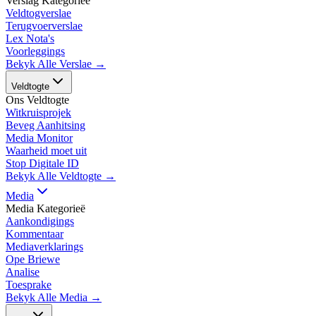
Verslag Kategorieë
Veldtogverslae
Terugvoerverslae
Lex Nota's
Voorleggings
Bekyk Alle Verslae →
Veldtogte
Ons Veldtogte
Witkruisprojek
Beveg Aanhitsing
Media Monitor
Waarheid moet uit
Stop Digitale ID
Bekyk Alle Veldtogte →
Media
Media Kategorieë
Aankondigings
Kommentaar
Mediaverklarings
Ope Briewe
Analise
Toesprake
Bekyk Alle Media →