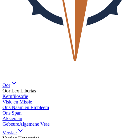
Oor
Oor Lex Libertas
Kernfilosofie
Visie en Missie
Ons Naam en Embleem
Ons Span
Aksieplan
Gebeure
Algemene Vrae
Verslae