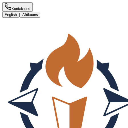
Kontak ons
|
English
Afrikaans